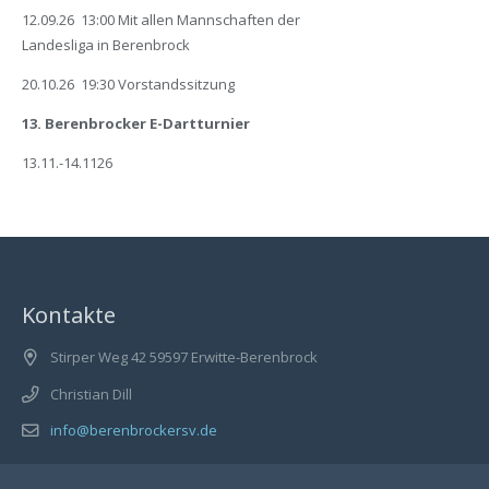
12.09.26 13:00 Mit allen Mannschaften der
Landesliga in Berenbrock
20.10.26 19:30 Vorstandssitzung
13. Berenbrocker E-Dartturnier
13.11.-14.1126
Kontakte
Stirper Weg 42 59597 Erwitte-Berenbrock
Christian Dill
info@berenbrockersv.de