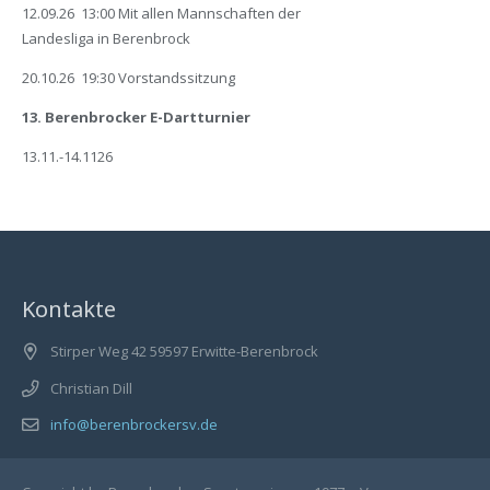
12.09.26 13:00 Mit allen Mannschaften der
Landesliga in Berenbrock
20.10.26 19:30 Vorstandssitzung
13. Berenbrocker E-Dartturnier
13.11.-14.1126
Kontakte
Stirper Weg 42 59597 Erwitte-Berenbrock
Christian Dill
info@berenbrockersv.de