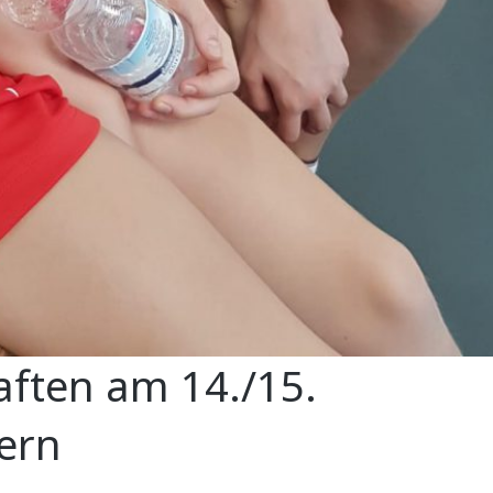
aften am 14./15.
ern