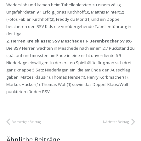
Wadersloh und kamen beim Tabellenletzten zu einem völlig
ungefährdeten 9:1 Erfolg. Jonas Kirchhoff(3), Matthis Mintert(2)
(Foto), Fabian Kirchhoff(2), Freddy du Mont(1) und ein Doppel
bescheren den BSV Kids die vorübergehende Tabellenführung in
der Liga
2. Herren Kreisklasse: SSV Meschede III- Berenbrocker SV 9:6
Die BSV Herren wachten in Meschede nach einem 2:7 Rückstand zu
spät auf und mussten am Ende in eine nicht unverdiente 6:9
Niederlage einwilligen. In der ersten Spielhälfte fing man sich drei
ganz knappe 5 Satz Niederlagen ein, die am Ende den Ausschlag
gaben. Mattes Klaus(1), Thomas Hense(1), Henry Korbmacher(1),
Markus Hacker(1), Thomas Wulf(1) sowie das Doppel Klaus/Wulf
punkteten für den BSV.
Vorheriger Beitrag
Nächster Beitrag
Ähnliche Beiträge