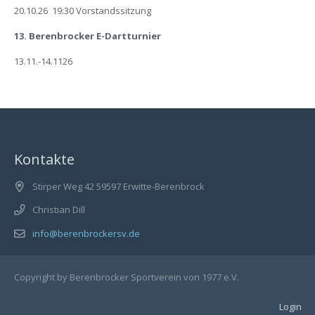
20.10.26 19:30 Vorstandssitzung
13. Berenbrocker E-Dartturnier
13.11.-14.1126
Kontakte
Stirper Weg 42 59597 Erwitte-Berenbrock
Christian Dill
info@berenbrockersv.de
Copyright by Berenbrocker Sportverein von 1977 e.V.
Login